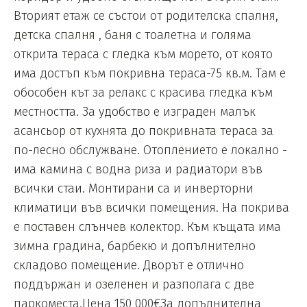
Вторият етаж се състои от родителска спалня,
детска спалня , баня с тоалетна и голяма
открита тераса с гледка към морето, от която
има достъп към покривна тераса-75 кв.м. Там е
обособен кът за релакс с красива гледка към
местността. За удобство е изграден малък
асансьор от кухнята до покривната тераса за
по-лесно обслужване. Отоплението е локално -
има камина с водна риза и радиатори във
всички стаи. Монтирани са и инверторни
климатици във всички помещения. На покрива
е поставен слънчев колектор. Към къщата има
зимна градина, барбекю и допълнително
складово помещение. Дворът е отлично
поддържан и озеленен и разполага с две
паркоместа.Цена 150 000€За допълнителна