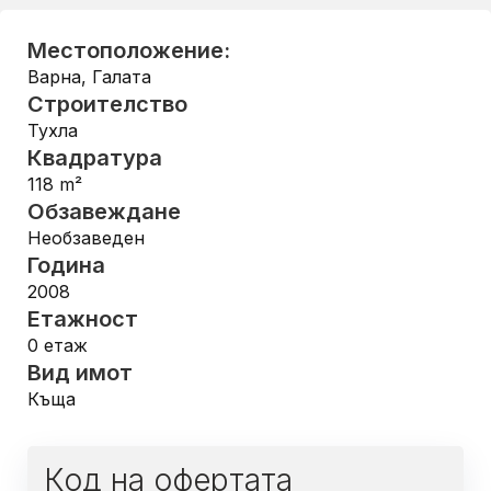
Местоположение:
Варна
,
Галата
Строителство
Тухла
Квадратура
118
m²
Обзавеждане
Необзаведен
Година
2008
Етажност
0
етаж
Вид имот
Къща
Код на офертата