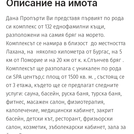
Описание на имота
Дана Пропърти Ви представя първият по рода
си комплекс от 132 еднофамилни къщи,
разположени на самия бряг на морето.
Комплексът се намира в близост до местността
Лахана, на няколко километра от Бургас, на 5
км от Поморие и на 20 км от к. к.Слънчев бряг .
Комплексът ще разполага с уникален по рода
си SPA център,с площ от 1500 кв. м. , състоящ се
от 3 етажа, където ще се предлагат следните
услуги: сауна, басейн, руска баня, турска баня,
фитнес, масажен салон, физиотерапия,
калолечение, медицински кабинет, закрит
басейн, детски кът, ресторант, фризьорски
салон, козметик, зъболекарски кабинет, зала за