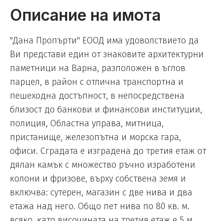
Описание на имота
"Дана Пропърти" ЕООД има удоволствието да
Ви представи един от знаковите архитектурни
паметници на Варна, разположен в ъглов
парцел, в район с отлична транспортна и
пешеходна достъпност, в непосредствена
близост до банкови и финансови институции,
полиция, Областна управа, митница,
пристанище, железопътна и морска гара,
офиси. Сградата е изградена до третия етаж от
дялан камък с множество ръчно изработени
колони и фризове, върху собствена земя и
включва: сутерен, магазин с две нива и два
етажа над него. Общо пет нива по 80 кв. м.
всяко, като височината на третия етаж е 5 м.