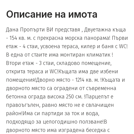
Описание на имота
Дана Пропърти ВИ представя , Двуетажна къща
- 154 кв. м. с прекрасна морска панорама! Първи
етаж - 4 стаи, усвоена тераса, килер и баня с WC!
В една от стаите има монтиран климатик !
Втори етаж - 3 стаи, складово помещение,
открита тераса и WC!Къщата има две избени
помещения!Дворно място - 1214 кв. м. !Къщата и
дворното място са оградени от съвременна
бетонна ограда висока 250 см. !Парцелът е
правоъгълен, равно място не е свлачищен
район!Има си партиди за ток и вода,
подходящо за целогодишно ползване!В
дворното място има изградена беседка с