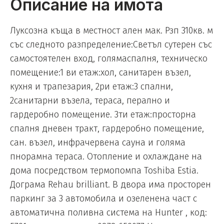
Описание на имота
Луксозна къща в местност ален мак. Рзп 310кв. м
със следното разпределение:Светъл сутерен със
самостоятелен вход, голямаспалня, техническо
помещение:1 ви етаж:хол, санитарен възел,
кухня и трапезария, 2ри етаж:3 спални,
2санитарни възела, тераса, перално и
гардеробно помещение. 3ти етаж:просторна
спалня дневен тракт, гардеробно помещение,
сан. възел, инфрачервена сауна и голяма
пнорамна тераса. Отопление и охлаждане на
дома посредством термопомпа Toshiba Estia.
Дограма Rehau brilliant. В двора има просторен
паркинг за 3 автомобила и озеленена част с
автоматична поливна система на Hunter , код: