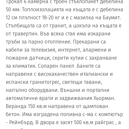
Трокал 6 камерна с троен стъклопакет дебелина
50 мм. Топлоизолацията на къщата е с дебелина
12 см плътност 18-20 кг и е с мазилка на Баумит.
Стълбищата са от гранит, а цокъла на къщата е
от травертин. Във всяка стая има изкарани
тръби за парно отопление. Прекарани са
кабели за телевизия, интернет, алармени и
пожарни датчици, скрити кутии с захранване
за климатик. Соларен панел .Баните са
направени с високакачествен италиански и
испански гранитогрес, светещи тавани,
напълно оборудвани. Външни и портални
автоматични врати и задвижвания Хьорман.
Веранда 150 кв.м направена от щампован
бетон. Има изградена поливна с-ма с компютър
- Рейнбърд. В двора е засят 500 кв.м райграс , а