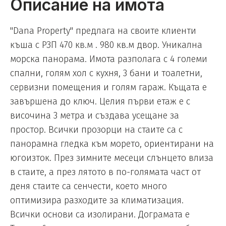
Описание на имота
"Dana Property" предлага на своите клиенти
къша с РЗП 470 кв.м . 980 кв.м двор. Уникална
морска панорама. Имота разполага с 4 големи
спални, голям хол с кухня, 3 бани и тоалетни,
сервизни помещения и голям гараж. Къщата е
завършена до ключ. Целия първи етаж е с
височина 3 метра и създава усещане за
простор. Всички прозорци на стаите са с
панорамна гледка към морето, ориентирани на
югоизток. През зимните месеци слънцето влиза
в стаите, а през лятото в по-голямата част от
деня стаите са сенчести, което много
оптимизира разходите за климатизация.
Всички основи са изолирани. Дограмата е