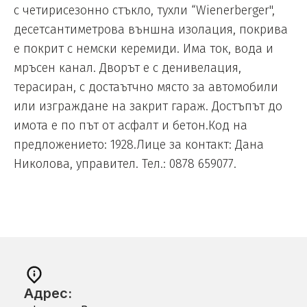
с четирисезонно стъкло, тухли “Wienerberger",
десетсантиметрова външна изолация, покрива
е покрит с немски керемиди. Има ток, вода и
мръсен канал. Дворът е с денивелация,
терасиран, с достаътчно място за автомобили
или изграждане на закрит гараж. Достъпът до
имота е по път от асфалт и бетон.Код на
предложението: 1928.Лице за контакт: Дана
Николова, управител. Тел.: 0878 659077.
Адрес: