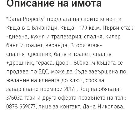
Описание на имота
"Dana Property" предлага на своите клиенти
Къща в с. Близнаци. Къща - 179 кв.м. Първи етаж
-дневна, кухня и трапезария, спалня, килер
баня и тоалет, веранда, Втори етаж-
спалня+дрешник, баня и тоалет, спалня
+дрешник, тераса. Двор - 800кв. м Къщата се
продава по БДС, може да бъде завършена по
желание на клиента до ключ, срок за
заваршване ноември 2017г. Код на обявата:
3760За тази и друга оферта позвънете на тел.:
0878 659077, лице за контакт: Дана Николова.