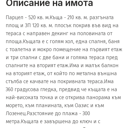
Описание на имота
Парцел - 520 кв. м.Къща - 210 кв. м. разгъната
площ и ЗП 120 кв. м. плосък покрив във вид на
тераса с направен декинг на половината от
площа.Къщата е с голям хол, една спалня, баня
с тоалетна и мокро помещение на първият етаж
и три спални с две бани и голяма тераса пред
спалните на вторият етаж.Има и малък балкон
на вторият етаж, от който по метална външна
стълба се качвате на покривната тераса.Има
360 градусова гледка, предвид че къщата е на
най-високата точка и се открива панорама към
морето, към планината, към Оазис и към
Лозенец.Разстояние до плажа - 300
метра.Къщата е завършена до ключ и с