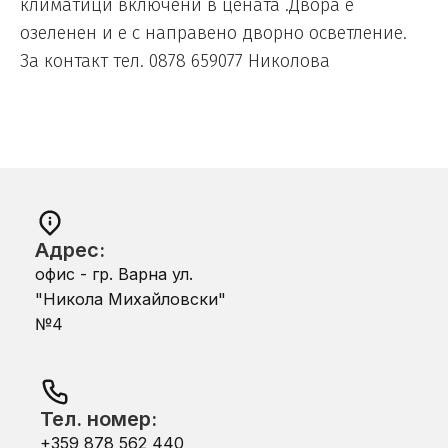
климатици включени в цената .Двора е
озеленен и е с направено дворно осветление.
За контакт тел. 0878 659077 Николова
Адрес:
офис - гр. Варна ул.
"Никола Михайловски"
№4
Тел. номер:
+359 878 562 440