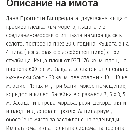
Описание на имота
Дана Пропърти Ви предлага, двуетажна къща с
красива гледка към морето, къщата е в
средиземноморски стил, тухла намираща се в
селото, построена през 2010 година. Къщата е на
4 нива (всяка стая е със собствен ниво) с три
стълбища. Къща площ от РЗП 176 кв. м, площ на
парцела 600 кв. м. Къщата се състои от дневна с
кухненски бокс - 33 кв. м, две спални - 18 + 18 кв.
м. офис - 13 кв. м. , три бани, мокро помещение,
коридор и килер. Басейна е с размери 7, 5 х 3, 5
м. Засадени с трева морава, рози, декоративни
и плодни дървета и грозде. Aлпинариум ,
обособено място за засаждане на зеленчуци.
Има автоматична поливна система на тревата