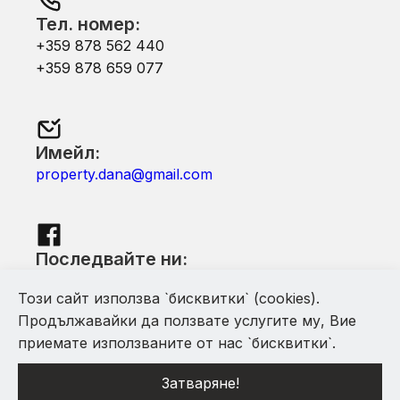
Тел. номер:
+359 878 562 440
+359 878 659 077
Имейл:
property.dana@gmail.com
Последвайте ни:
Facebook
Този сайт използва `бисквитки` (cookies).
Продължавайки да ползвате услугите му, Вие
приемате използваните от нас `бисквитки`.
Затваряне!
С помощта на Mythfinity