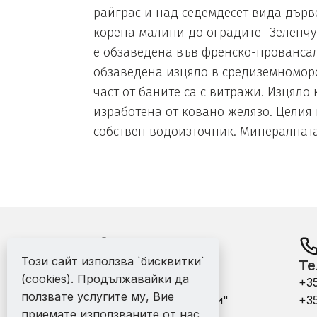
райграс и над седемдесет вида дърве
корена малини до оградите- Зеленчук
е обзаведена във френско-провансалс
обзаведена изцяло в средиземноморск
част от баните са с витражи. Изцяло
изработена от ковано желязо. Целия 
собствен водоизточник. Минералната
Този сайт използва `бисквитки`
Адрес:
Те
(cookies). Продължавайки да
офис - гр. Варна ул.
+3
ползвате услугите му, Вие
"Никола Михайловски"
+3
приемате използваните от нас