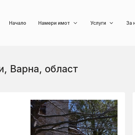
Начало
Намери имот
Услуги
За 
, Варна, област