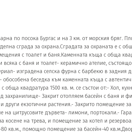
Варна по посока Бургас и на 3 км. от морския бряг. П
елна сграда за охрана.Сградата за охраната е с обща
мещения с тоалет и баня.Каменната къща с обща квадра
ни всяка с баня и тоалет- керамично ателие, състоящ
териал- изградена селска фурна с барбекю в задния 
- обособена беседка към каменната къща с автенти
бща квадратура 1500 кв. м. се състои от:- Хол, кухн
од захранилище- Закрит отопляем басейн с баня и фи
и други екзотични растения.- Закрито помещение за 
не на цитрусовите дървета- лимони, портокали.- Гара
 за косене на трева, и помещение за котел и резерв
за-80 кв.м., помощно помещение за басейн-40 кв.м.Дво