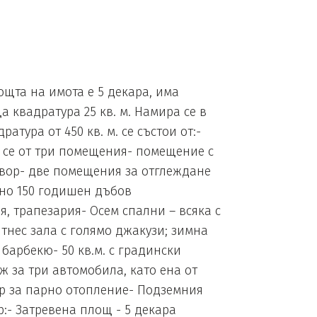
лощта на имота е 5 декара, има
 квадратура 25 кв. м. Намира се в
тура от 450 кв. м. се състои от:-
о се от три помещения- помещение с
двор- две помещения за отглеждане
чно 150 годишен дъбов
я, трапезария- Осем спални – всяка с
тнес зала с голямо джакузи; зимна
барбекю- 50 кв.м. с градински
ж за три автомобила, като ена от
оар за парно отопление- Подземния
р:- Затревена площ - 5 декара