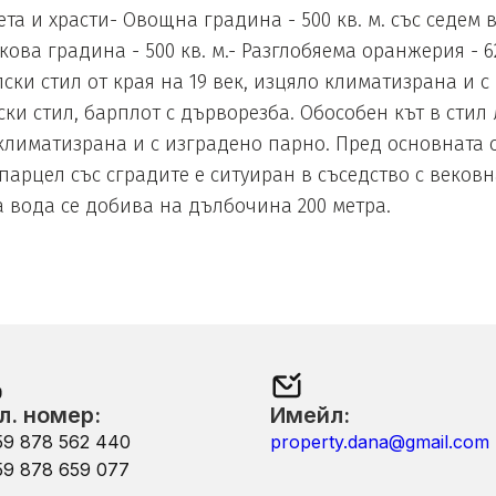
та и храсти- Овощна градина - 500 кв. м. със седем 
ова градина - 500 кв. м.- Разглобяема оранжерия - 
ки стил от края на 19 век, изцяло климатизрана и с
и стил, барплот с дърворезба. Обособен кът в стил 
 климатизрана и с изградено парно. Пред основната с
парцел със сградите е ситуиран в съседство с веков
 вода се добива на дълбочина 200 метра.
л. номер:
Имейл:
59 878 562 440
property.dana@gmail.com
59 878 659 077