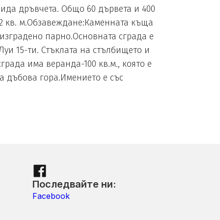
вида дръвчета. Общо 60 дървета и 400
62 кв. м.Обзавеждане:Каменната къща
 изградено парно.Основната сграда е
Луи 15-ти. Стъклата на стълбището и
града има веранда-100 кв.м., която е
на дъбова гора.Имението е със
Последвайте ни:
Facebook