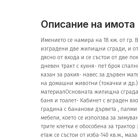
Описание на имота
Имението се намира на 18 км. от гр. 
изградени две жилищни сгради, и отд
дясно от входа и се състои от две по
дневен тракт с кухня- пет броя спал
казан за ракия- навес за дървен ма
на домашни животни (токачки и др.)
материалОсновната жилищна сграда с о
баня и тоалет- Кабинет с вграден вх
градина с бананови дървета , палми 
мебели, което се използва за зимува
трите клетки е обособена за трактор
етаж се състои от изба-140 кв.м., ма