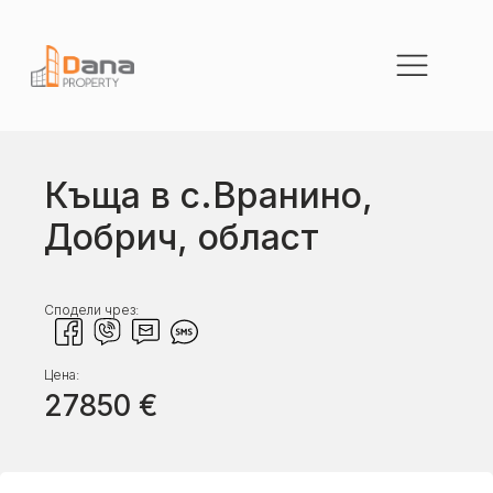
Къща в с.Вранино,
Добрич, област
Сподели чрез:
Цена:
27850
€