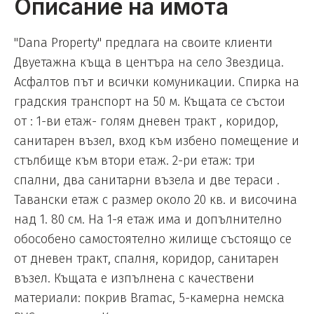
Описание на имота
"Dana Property" предлага на своите клиенти
Двуетажна къща в центъра на село Звездица.
Асфалтов път и всички комуникации. Спирка на
градския транспорт на 50 м. Къщата се състои
от : 1-ви етаж- голям дневен тракт , коридор,
санитарен възел, вход към избено помещение и
стълбище към втори етаж. 2-ри етаж: три
спални, два санитарни възела и две тераси .
Тавански етаж с размер около 20 кв. и височина
над 1. 80 см. На 1-я етаж има и допълнително
обособено самостоятелно жилище състоящо се
от дневен тракт, спалня, коридор, санитарен
възел. Къщата е изпълнена с качествени
материали: покрив Bramac, 5-камерна немска