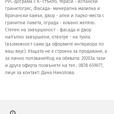
PVC-дограма с К- стъкло, тераси - испански
гранитогрес, Фасада- минерална мазилка и
Врачански камък, двор - алеи и парко-места с
гранитни павета, ограда - ковано желязо.
Степен на завършеност - фасада и двор
напълно завършени, отвътре - на тухла
(възможност сами да оформите интериора по
ваш вкус). Къщата не е строена за продаване, а
за лично ползване!Код на обявата: 2020За тази
и друга оферта позвънете на тел.: 0878 659077,
лице за контакт: Дана Николова.