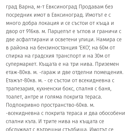
град Варна, м-т Евксиноград Продавам без
посредник имот в Евксиноград. Имотът е с
много добра локация и се състои от къща и
двор от 916кв. м. Парцелът е ъглов и граничи с
две асфалтирани и осветени улици. Намира се
в района на бензиностанция 'ЕКО', на 60м от
спирка на градския транспорт и на 30м от
супермаркет. Къщата е на три нива. Приземен
етаж-80кв. м. -гараж и две отделни помещения.
Етажът-80кв. м. - се състои от всекидневна с
трапезария, кухненски бокс, спалня с баня,
тоалет, антре и голяма покрита тераса.
Подпокривно пространство-60кв. м.
-всекидневна с покрита тераса и два обособени
спални къта. И трите нива на къщата се
обслужват с вътрешни стълбища. Имотът се