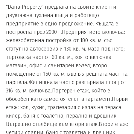
"Dana Property" предлага на своите клиенти
двуетажна тухлена къща и работещо
предприятие в едно предложение. Къщата е
построена през 2000 г.Предприятието включва:
железобетонна постройка от 180 кв. м. със
статут на автосервиз и 130 кв. м. маза под него;
търговска част от 60 кв. м., която включва
магазин, офис и санитарен възел; второ
помещение от 150 кв. м. във вътрешната част на
парцела.Жилищната част с разгърната площ от
316 кв. м. включва:Партерен етаж, който е
обособен като самостоятелен апартамент.Първи
етаж: хол, кухня, трапезария с излаз на тераса,
килер, баня с тоалетна, перално и дрешник.
Вътрешно стълбище към втори етаж.Втори етаж:
четири спални, баня с тоалетна и дрешник.