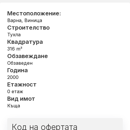
Местоположение:
Варна
,
Виница
Строителство
Тухла
Квадратура
316
m²
Обзавеждане
Обзаведен
Година
2000
Етажност
0
етаж
Вид имот
Къща
Код на офертата