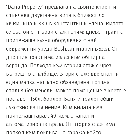
"Dana Property" предлага на своите клиенти
слънчева двуетажна вила в близост до
кв.Виница и КК Св.Константин и Елена. Вилата
се състои от първи етаж голям: дневен тракт с
прилежаща кухня оборудвана с най
съвременни уреди Bosh,санитарен възел. От
дневния тракт има излаз към обширна
веранда. Подхода към втория етаж е чрез
вътрешно стълбище. Втори етаж: две спални
една малка напълно обзаведена, голяма
спалня без мебели. Мокро помещение в което е
поставен 150л. бойлер. Баня и тоалет общи
луксозно изпълнение. Към вилата има
прилежащ гараж 40 кв.м. с канал и
автоматизирана врата. От втория етаж има
подход към покрива на гаража който