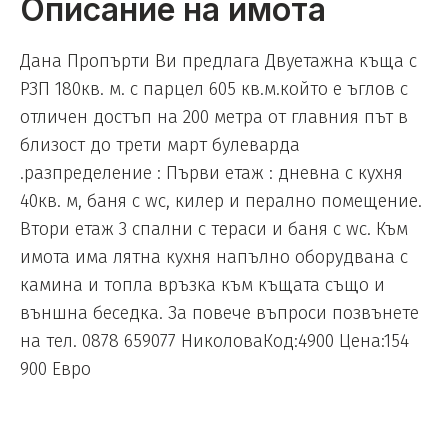
Описание на имота
Дана Пропърти Ви предлага Двуетажна къща с
РЗП 180кв. м. с парцел 605 кв.м.който е ъглов с
отличен достъп на 200 метра от главния път в
близост до трети март булеварда
.разпределение : Първи етаж : дневна с кухня
40кв. м, баня с wc, килер и перално помещение.
Втори етаж 3 спални с тераси и баня с wc. Към
имота има лятна кухня напълно оборудвана с
камина и топла връзка към къщата също и
външна беседка. За повече въпроси позвънете
на тел. 0878 659077 НиколоваКод:4900 Цена:154
900 Евро