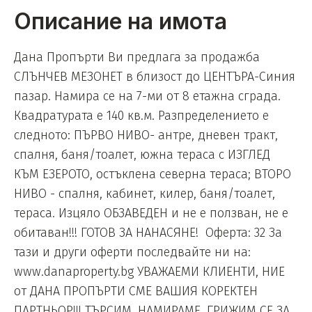
Описание на имота
Дана Пропърти Ви предлага за продажба
СЛЪНЧЕВ МЕЗОНЕТ в близост до ЦЕНТЪРА-Синия
пазар. Намира се на 7-ми от 8 етажна сграда.
Квадратурата е 140 кв.м. Разпределението е
следното: ПЪРВО НИВО- антре, дневен тракт,
спалня, баня/тоалет, южна тераса с ИЗГЛЕД
КЪМ ЕЗЕРОТО, остъклена северна тераса; ВТОРО
НИВО - спалня, кабинет, килер, баня/тоалет,
тераса. Изцяло ОБЗАВЕДЕН и не е ползван, не е
обитаван!!! ГОТОВ ЗА НАНАСЯНЕ! Оферта: 32 За
тази и други оферти последвайте ни на:
www.danaproperty.bg УВАЖАЕМИ КЛИЕНТИ, НИЕ
от ДАНА ПРОПЪРТИ СМЕ ВАШИЯ КОРЕКТЕН
ПАРТНЬОР!!! ТЪРСИМ, НАМИРАМЕ, ГРИЖИМ СЕ ЗА