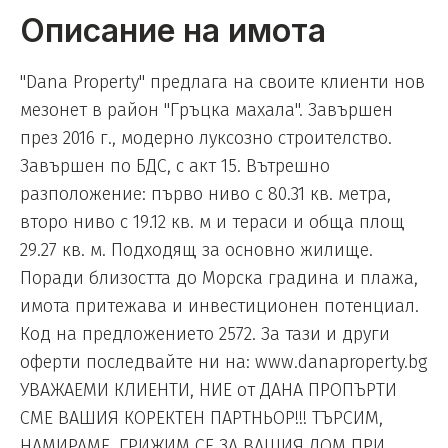
Описание на имота
"Dana Property" предлага на своите клиенти нов
мезонет в район "Гръцка махала". Завършен
през 2016 г., модерно луксозно строителство.
Завършен по БДС, с акт 15. Вътрешно
разположение: първо ниво с 80.31 кв. метра,
второ ниво с 19.12 кв. м и тераси и обща площ
29.27 кв. м. Подходящ за основно жилище.
Поради близостта до Морска градина и плажа,
имота притежава и инвестиционен потенциал.
Код на предложението 2572. За тази и други
оферти последвайте ни на: www.danaproperty.bg
УВАЖАЕМИ КЛИЕНТИ, НИЕ от ДАНА ПРОПЪРТИ
СМЕ ВАШИЯ КОРЕКТЕН ПАРТНЬОР!!! ТЪРСИМ,
НАМИРАМЕ, ГРИЖИМ СЕ ЗА ВАШИЯ ДОМ ПРИ