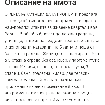
Описание на имота
ОФЕРТА 6417Агенция ДАНА ПРОПЪРТИ предлага
за продажба многостаен апартамент в един от
най-предпочитаните за живеене квартали във
Варна -"Чайка" в близост до детски градини,
училища, спирки на градския транспорт,аптеки
и денонощни магазини, на 5 минути пеша от
Морската градина. Жилището се намира на 5 ет.
в 5-етажна сграда без асансьор. Апартаментът е
с площ 105 кв.м, състоящ се от хол, кухня, 3
спални, баня. тоалетна, килер, две тераси-
голяма и малка . Към апартамента има
прилежащо избено помещение 8 кв.м. В
апартамента има изградена камина с водна
риза, поставен е паркет.Има възможност за