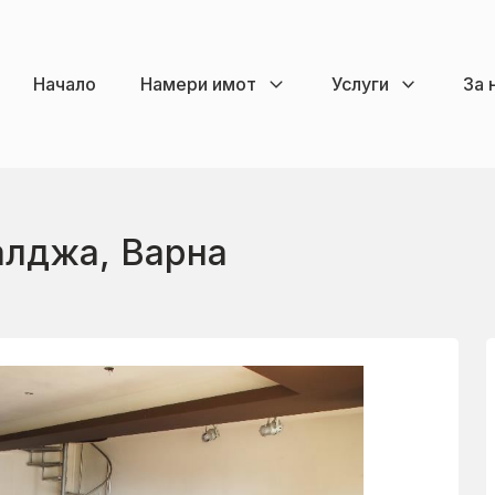
Начало
Намери имот
Услуги
За 
алджа, Варна