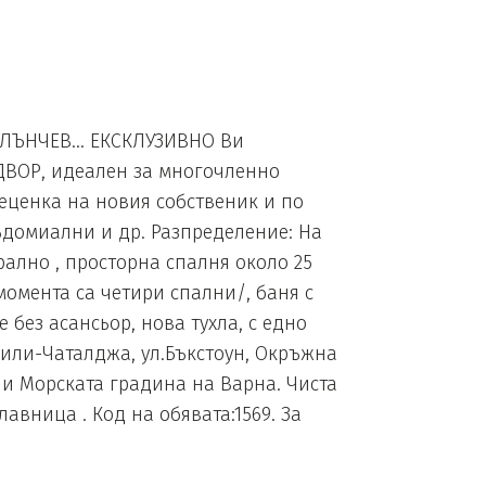
СЛЪНЧЕВ... ЕКСКЛУЗИВНО Ви
ВОР, идеален за многочленно
реценка на новия собственик и по
ъдомиални и др. Разпределение: На
рално , просторна спалня около 25
 момента са четири спални/, баня с
е без асансьор, нова тухла, с едно
дили-Чаталджа, ул.Бъкстоун, Окръжна
 и Морската градина на Варна. Чиста
авница . Код на обявата:1569. За