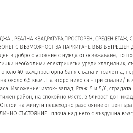
ДЖА , РЕАЛНА КВАДРАТУРА,ПРОСТОРЕН, СРЕДЕН ЕТАЖ, 
ЗОНЕТ С ВЪЗМОЖНОСТ ЗА ПАРКИРАНЕ ВЪВ ВЪТРЕШЕН Д
ден в добро състояние с нужда от освежаване, по п
 всички необходими електрически уреди хладилник, с
около 40 кв.м.,просторна баня с вана и тоалетна, пе
тна около 6,5 кв.м.. На второ ниво са - три спални/ в
аса. Изложение: изток- запад; Етаж: 5 и 5/6, сградата 
стижен район, на спокойно място, в близост до Пика
 Отстои на минути пешеходно разстояние от центъра
ОТЛИЧНО СЪСТОЯНИЕ , плоча над него с въздушна възгл