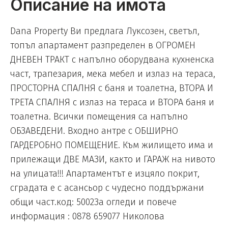
Описание на имота
Dana Property Ви предлага Луксозен, светъл,
топъл апартамент разпределен в ОГРОМЕН
ДНЕВЕН ТРАКТ с напълно оборудвана кухненска
част, трапезария, мека мебел и излаз на тераса,
ПРОСТОРНА СПАЛНЯ с баня и тоалетна, ВТОРА И
ТРЕТА СПАЛНЯ с излаз на тераса и ВТОРА баня и
тоалетна. Всички помещения са напълно
ОБЗАВЕДЕНИ. Входно антре с ОБШИРНО
ГАРДЕРОБНО ПОМЕЩЕНИЕ. Към жилището има и
прилежащи ДВЕ МАЗИ, както и ГАРАЖ на нивото
на улицата!!! Апартаментът е изцяло покрит,
сградата е с асансьор с чудесно поддържани
общи част.код: 5002За огледи и повече
информация : 0878 659077 Николова