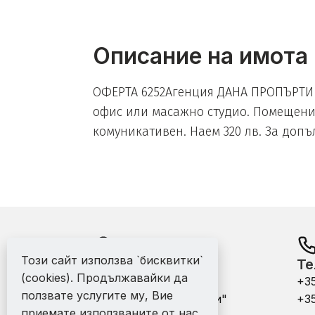
Описание на имота
ОФЕРТА 6252Агенция ДАНА ПРОПЪРТИ 
офис или масажно студио. Помещениет
комуникативен. Наем 320 лв. За допъ
Този сайт използва `бисквитки`
Адрес:
Те
(cookies). Продължавайки да
офис - гр. Варна ул.
+3
ползвате услугите му, Вие
"Никола Михайловски"
+3
приемате използваните от нас