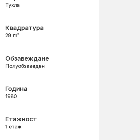
Тухла
Квадратура
28
m²
Обзавеждане
Полуобзаведен
Година
1980
Етажност
1
етаж