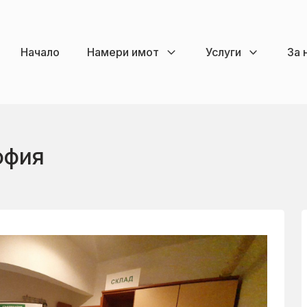
Начало
Намери имот
Услуги
За 
офия