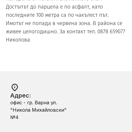
Достъпът до парцела е по асфалт, като
последните 100 метра са по чакълест път.
Имотът не попада в червена зона. В района се
живее целогодишно. За контакт тел. 0878 659077
Николова
Адрес:
офис - гр. Варна ул.
"Никола Михайловски"
№4