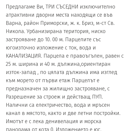
Предлагаме Ви, ТРИ СЪСЕДНИ изключително
атрактивни дворни мeста находящи се във
Варна, район Приморски, ж. к. Бриз, м-ст Св.
Никола. Урбанизирана територия, ниско
застрояване до 10. 00 м. Парцелите със
югоизточно изложение с ток, вода и
КАНАЛИЗАЦИЯ. Парцела е правоъгълен, равен с
25 м. ширина и 40 м. дължина,ориентиран
изток-запад , по цялата дължина има изглед
към морето от първи етаж Парцелът е
предназначен за жилищно застрояване, с
Разрешение за строеж и действащ ПУП.
Налични са електричество, вода и мръсен
канал в мястото, както и две летни постройки.
Имотът е с лека денивелация и морска
панорама от кота 0. Изложението е юг.