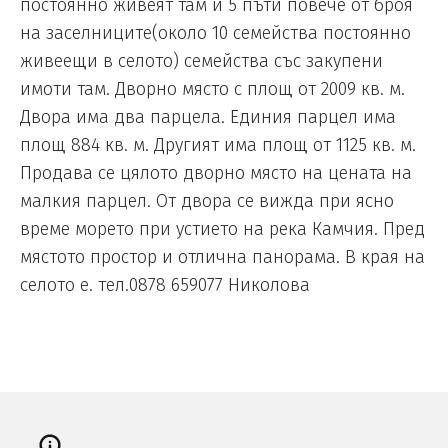
постоянно живеят там и 5 пъти повече от броя
на заселниците(около 10 семейства постоянно
живеещи в селото) семейства със закупени
имоти там. Дворно място с площ от 2009 кв. м.
Двора има два парцела. Единия парцел има
площ 884 кв. м. Другият има площ от 1125 кв. м.
Продава се цялото дворно място на цената на
малкия парцел. От двора се вижда при ясно
време морето при устието на река Камчия. Пред
мястото простор и отлична панорама. В края на
селото е. тел.0878 659077 Николова