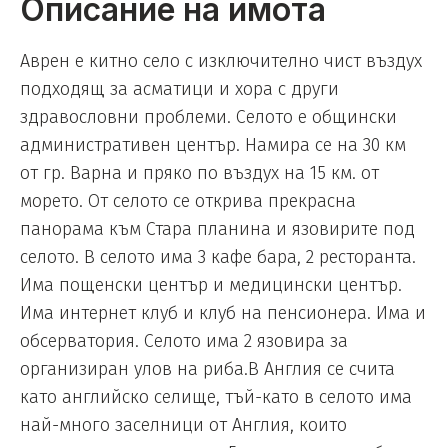
Описание на имота
Аврен е китно село с изключително чист въздух
подходящ за асматици и хора с други
здравословни проблеми. Селото е общински
административен център. Намира се на 30 км
от гр. Варна и пряко по въздух на 15 км. от
морето. От селото се открива прекрасна
панорама към Стара планина и язовирите под
селото. В селото има 3 кафе бара, 2 ресторанта.
Има пощенски център и медицински център.
Има интернет клуб и клуб на пенсионера. Има и
обсерватория. Селото има 2 язовира за
организиран улов на риба.В Англия се счита
като английско селище, тъй-като в селото има
най-много заселници от Англия, които