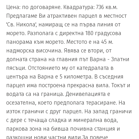
Цена: по договаряне. Квадратура: 736 кв.м.
Предлагаме Ви атрактивен парцел в местност
'Св. Никола', намиращ се на първа линия от
морето. Разполага с директна 180 градусова
панорама към морето. Местото е на 45 м.
надморска височина. Явява се втори, от
долната страна на главния път Варна - Златни
пясъци. Отстоянието му от катедралата в
центъра на Варна е 5 километра. В съседния
парцел има построена прекрасна вила. Токът и
водата са на граница. Денивелацията е
осезателна, което предполага терасиране. На
изток граничи с друг парцел. На запад граничи
с дере с течаща сладка и минерална вода,
паркова зона на бивша почивна станция и
разкошни нови частни вили.За повече