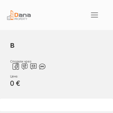
в
Сподели чрез:
Цена:
0
€