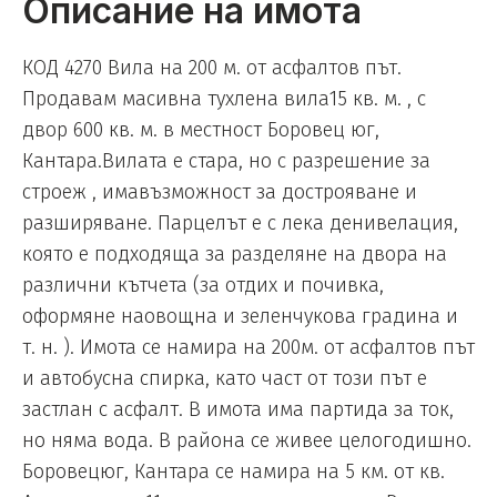
Описание на имота
КОД 4270 Вила на 200 м. от асфалтов път.
Продавам масивна тухлена вила15 кв. м. , с
двор 600 кв. м. в местност Боровец юг,
Кантара.Вилата е стара, но с разрешение за
строеж , имавъзможност за дострояване и
разширяване. Парцелът е с лека денивелация,
която е подходяща за разделяне на двора на
различни кътчета (за отдих и почивка,
оформяне наовощна и зеленчукова градина и
т. н. ). Имота се намира на 200м. от асфалтов път
и автобусна спирка, като част от този път е
застлан с асфалт. В имота има партида за ток,
но няма вода. В района се живее целогодишно.
Боровецюг, Кантара се намира на 5 км. от кв.