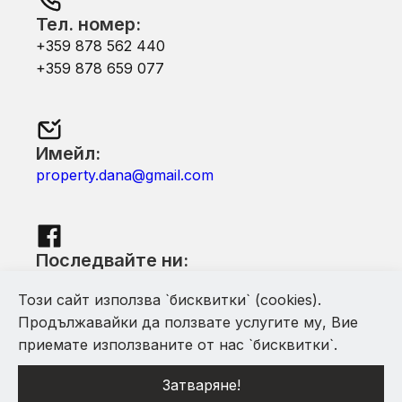
Тел. номер:
+359 878 562 440
+359 878 659 077
Имейл:
property.dana@gmail.com
Последвайте ни:
Facebook
Този сайт използва `бисквитки` (cookies).
Продължавайки да ползвате услугите му, Вие
приемате използваните от нас `бисквитки`.
Затваряне!
С помощта на Mythfinity