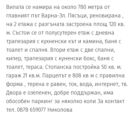
Вилата се намира на около 780 метра от
главният път Варна-Зл. Пясъци, реновирана ,
на 2 етажа с разгъната застроена площ 120 кв.
м. Състои се от полусутерен етаж с дневна
трапезария с кухненски кът и камина, баня с
тоалет и спалня. Втори етаж с две спални,
килер, трапезария с куненски бокс, баня с
тоалет, тераса. Стопанска постройка 50 кв. м.
гараж 21 кв.м. Парцелът е 808 кв м с правилна
форма , терена е равен, ток, вода, интернет, тв.
Двора е озеленен, добре поддържан, има
обособен паркинг за няколко коли За контакт
тел. 0878 659077 Николова