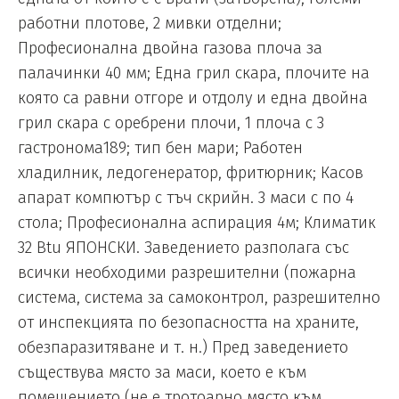
работни плотове, 2 мивки отделни;
Професионална двойна газова плоча за
палачинки 40 мм; Една грил скара, плочите на
която са равни отгоре и отдолу и една двойна
грил скара с оребрени плочи, 1 плоча с 3
гастронома189; тип бен мари; Работен
хладилник, ледогенератор, фритюрник; Касов
апарат компютър с тъч скрийн. 3 маси с по 4
стола; Професионална аспирация 4м; Климатик
32 Btu ЯПОНСКИ. Заведението разполага със
всички необходими разрешителни (пожарна
система, система за самоконтрол, разрешително
от инспекцията по безопасността на храните,
обезпаразитяване и т. н.) Пред заведението
съществува място за маси, което е към
помещението (не е тротоарно място към