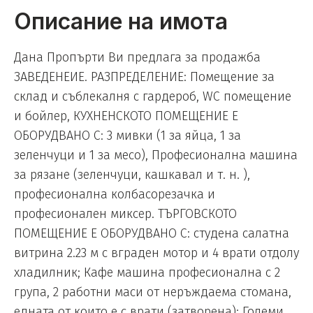
Описание на имота
Дана Пропърти Ви предлага за продажба
ЗАВЕДЕНЕИЕ. РАЗПРЕДЕЛЕНИЕ: Помещение за
склад и съблекалня с гардероб, WC помещение
и бойлер, КУХНЕНСКОТО ПОМЕЩЕНИЕ Е
ОБОРУДВАНО С: 3 мивки (1 за яйца, 1 за
зеленчуци и 1 за месо), Професионална машина
за рязане (зеленчуци, кашкавал и т. н. ),
професионална колбасорезачка и
професионален миксер. ТЪРГОВСКОТО
ПОМЕЩЕНИЕ Е ОБОРУДВАНО С: студена салатна
витрина 2.23 м с вграден мотор и 4 врати отдолу
хладилник; Кафе машина професионална с 2
група, 2 работни маси от неръждаема стомана,
едната от които е с врати (затворена); Големи