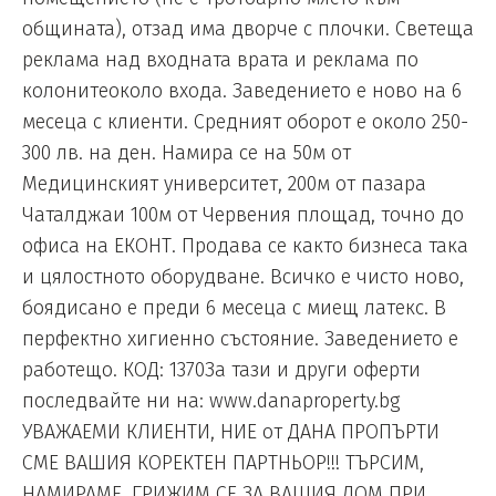
общината), отзад има дворче с плочки. Светеща
реклама над входната врата и реклама по
колонитеоколо входа. Заведението е ново на 6
месеца с клиенти. Средният оборот е около 250-
300 лв. на ден. Намира се на 50м от
Медицинският университет, 200м от пазара
Чаталджаи 100м от Червения площад, точно до
офиса на ЕКОНТ. Продава се както бизнеса така
и цялостното оборудване. Всичко е чисто ново,
боядисано е преди 6 месеца с миещ латекс. В
перфектно хигиенно състояние. Заведението е
работещо. КОД: 1370За тази и други оферти
последвайте ни на: www.danaproperty.bg
УВАЖАЕМИ КЛИЕНТИ, НИЕ от ДАНА ПРОПЪРТИ
СМЕ ВАШИЯ КОРЕКТЕН ПАРТНЬОР!!! ТЪРСИМ,
НАМИРАМЕ, ГРИЖИМ СЕ ЗА ВАШИЯ ДОМ ПРИ