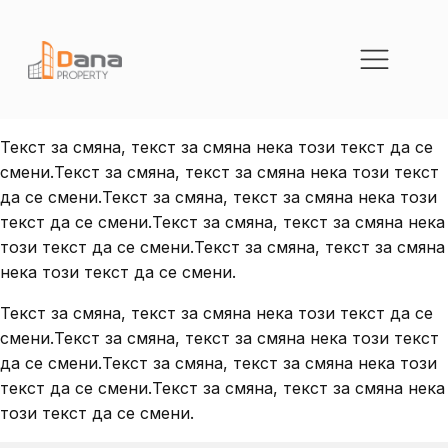
Текст за смяна, текст за смяна нека този текст да се
смени.Текст за смяна, текст за смяна нека този текст
да се смени.Текст за смяна, текст за смяна нека този
текст да се смени.Текст за смяна, текст за смяна нека
този текст да се смени.Текст за смяна, текст за смяна
нека този текст да се смени.
Текст за смяна, текст за смяна нека този текст да се
смени.Текст за смяна, текст за смяна нека този текст
да се смени.Текст за смяна, текст за смяна нека този
текст да се смени.Текст за смяна, текст за смяна нека
този текст да се смени.